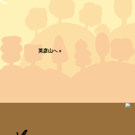
英彦山へ
»