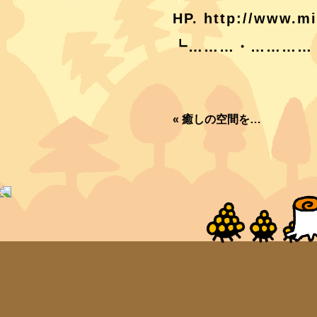
HP. http://www.m
┗………・…………
«
癒しの空間を…