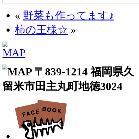
«
野菜も作ってます♪
柿の王様☆
»